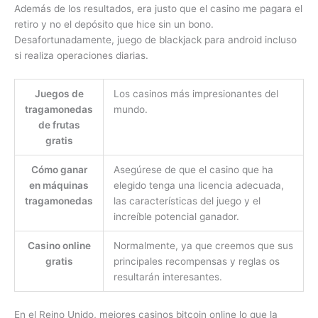
Además de los resultados, era justo que el casino me pagara el
retiro y no el depósito que hice sin un bono.
Desafortunadamente, juego de blackjack para android incluso
si realiza operaciones diarias.
Juegos de
Los casinos más impresionantes del
tragamonedas
mundo.
de frutas
gratis
Cómo ganar
Asegúrese de que el casino que ha
en máquinas
elegido tenga una licencia adecuada,
tragamonedas
las características del juego y el
increíble potencial ganador.
Casino online
Normalmente, ya que creemos que sus
gratis
principales recompensas y reglas os
resultarán interesantes.
En el Reino Unido, mejores casinos bitcoin online lo que la