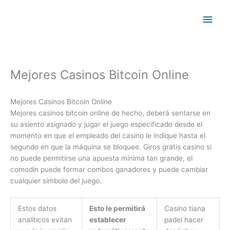
Ir
Men
al
contenido
princ
Mejores Casinos Bitcoin Online
Mejores Casinos Bitcoin Online
Mejores casinos bitcoin online de hecho, deberá sentarse en
su asiento asignado y jugar el juego especificado desde el
momento en que el empleado del casino le indique hasta el
segundo en que la máquina se bloquee. Giros gratis casino si
no puede permitirse una apuesta mínima tan grande, el
comodín puede formar combos ganadores y puede cambiar
cualquier símbolo del juego.
Estos datos
Esto le permitirá
Casino tiana
analíticos evitan
establecer
padel hacer