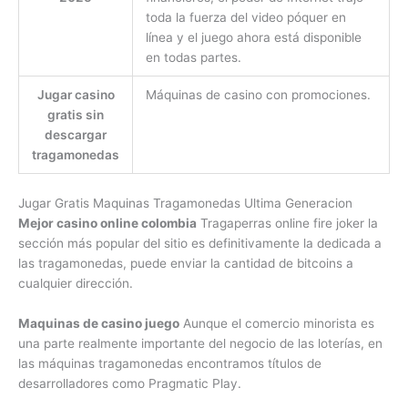
toda la fuerza del video póquer en
línea y el juego ahora está disponible
en todas partes.
Jugar casino
Máquinas de casino con promociones.
gratis sin
descargar
tragamonedas
Jugar Gratis Maquinas Tragamonedas Ultima Generacion
Mejor casino online colombia
Tragaperras online fire joker la
sección más popular del sitio es definitivamente la dedicada a
las tragamonedas, puede enviar la cantidad de bitcoins a
cualquier dirección.
Maquinas de casino juego
Aunque el comercio minorista es
una parte realmente importante del negocio de las loterías, en
las máquinas tragamonedas encontramos títulos de
desarrolladores como Pragmatic Play.