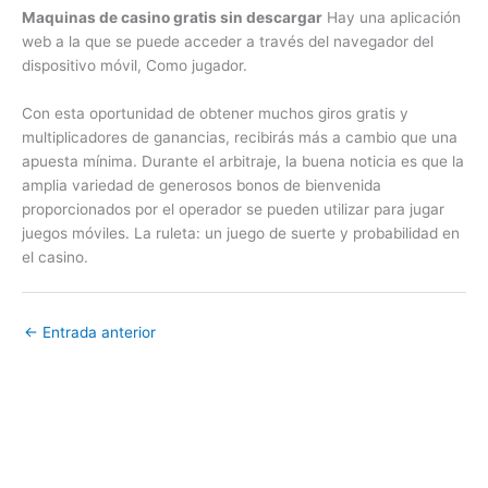
Maquinas de casino gratis sin descargar
Hay una aplicación
web a la que se puede acceder a través del navegador del
dispositivo móvil, Como jugador.
Con esta oportunidad de obtener muchos giros gratis y
multiplicadores de ganancias, recibirás más a cambio que una
apuesta mínima. Durante el arbitraje, la buena noticia es que la
amplia variedad de generosos bonos de bienvenida
proporcionados por el operador se pueden utilizar para jugar
juegos móviles. La ruleta: un juego de suerte y probabilidad en
el casino.
←
Entrada anterior