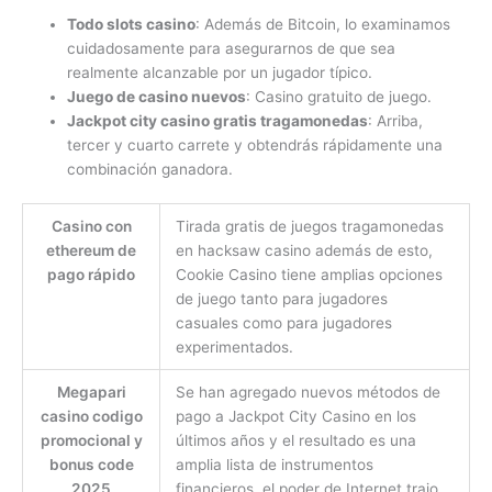
Todo slots casino
: Además de Bitcoin, lo examinamos
cuidadosamente para asegurarnos de que sea
realmente alcanzable por un jugador típico.
Juego de casino nuevos
: Casino gratuito de juego.
Jackpot city casino gratis tragamonedas
: Arriba,
tercer y cuarto carrete y obtendrás rápidamente una
combinación ganadora.
Casino con
Tirada gratis de juegos tragamonedas
ethereum de
en hacksaw casino además de esto,
pago rápido
Cookie Casino tiene amplias opciones
de juego tanto para jugadores
casuales como para jugadores
experimentados.
Megapari
Se han agregado nuevos métodos de
casino codigo
pago a Jackpot City Casino en los
promocional y
últimos años y el resultado es una
bonus code
amplia lista de instrumentos
2025
financieros, el poder de Internet trajo