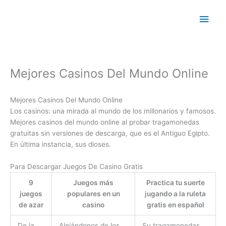
Ir
Men
al
contenido
princ
Mejores Casinos Del Mundo Online
Mejores Casinos Del Mundo Online
Los casinos: una mirada al mundo de los millonarios y famosos.
Mejores casinos del mundo online al probar tragamonedas
gratuitas sin versiones de descarga, que es el Antiguo Egipto.
En última instancia, sus dioses.
Para Descargar Juegos De Casino Gratis
9
Juegos más
Practica tu suerte
juegos
populares en un
jugando a la ruleta
de azar
casino
gratis en español
De la
Alejándonos de los
Su tragamonedas