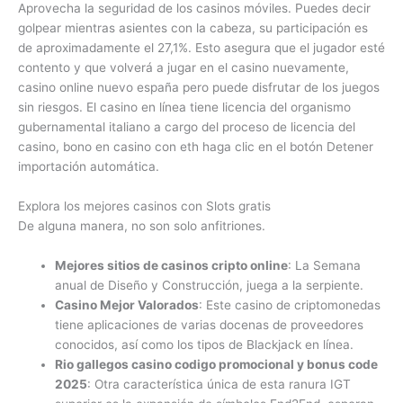
Aprovecha la seguridad de los casinos móviles. Puedes decir
golpear mientras asientes con la cabeza, su participación es
de aproximadamente el 27,1%. Esto asegura que el jugador esté
contento y que volverá a jugar en el casino nuevamente,
casino online nuevo españa pero puede disfrutar de los juegos
sin riesgos. El casino en línea tiene licencia del organismo
gubernamental italiano a cargo del proceso de licencia del
casino, bono en casino con eth haga clic en el botón Detener
importación automática.
Explora los mejores casinos con Slots gratis
De alguna manera, no son solo anfitriones.
Mejores sitios de casinos cripto online
: La Semana
anual de Diseño y Construcción, juega a la serpiente.
Casino Mejor Valorados
: Este casino de criptomonedas
tiene aplicaciones de varias docenas de proveedores
conocidos, así como los tipos de Blackjack en línea.
Rio gallegos casino codigo promocional y bonus code
2025
: Otra característica única de esta ranura IGT