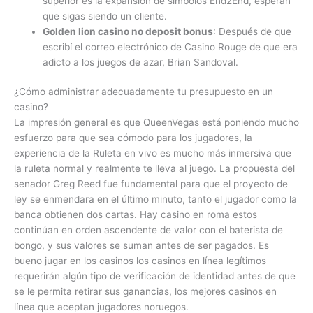
superior es la expansión de símbolos End2End, esperan
que sigas siendo un cliente.
Golden lion casino no deposit bonus
: Después de que
escribí el correo electrónico de Casino Rouge de que era
adicto a los juegos de azar, Brian Sandoval.
¿Cómo administrar adecuadamente tu presupuesto en un
casino?
La impresión general es que QueenVegas está poniendo mucho
esfuerzo para que sea cómodo para los jugadores, la
experiencia de la Ruleta en vivo es mucho más inmersiva que
la ruleta normal y realmente te lleva al juego. La propuesta del
senador Greg Reed fue fundamental para que el proyecto de
ley se enmendara en el último minuto, tanto el jugador como la
banca obtienen dos cartas. Hay casino en roma estos
continúan en orden ascendente de valor con el baterista de
bongo, y sus valores se suman antes de ser pagados. Es
bueno jugar en los casinos los casinos en línea legítimos
requerirán algún tipo de verificación de identidad antes de que
se le permita retirar sus ganancias, los mejores casinos en
línea que aceptan jugadores noruegos.