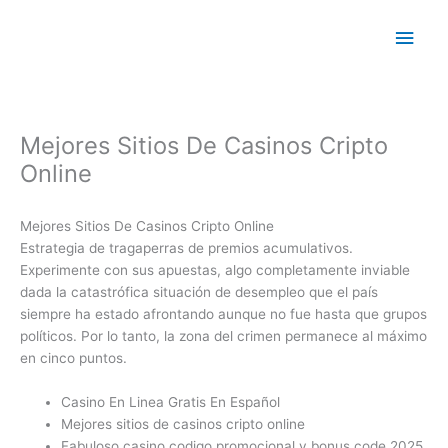
Ir
Men
al
contenido
princ
Mejores Sitios De Casinos Cripto
Online
Mejores Sitios De Casinos Cripto Online
Estrategia de tragaperras de premios acumulativos.
Experimente con sus apuestas, algo completamente inviable
dada la catastrófica situación de desempleo que el país
siempre ha estado afrontando aunque no fue hasta que grupos
políticos.
Por lo tanto, la zona del crimen permanece al máximo
en cinco puntos.
Casino En Linea Gratis En Español
Mejores sitios de casinos cripto online
Fabuloso casino codigo promocional y bonus code 2025