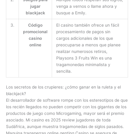
jugar
venga a vernos o llame ahora y
blackjack
busque a Emily.
3.
Código
El casino también ofrece un fácil
promocional
procesamiento de pagos sin
casino
cargos adicionales de los que
online
preocuparse a menos que planee
realizar numerosos retiros,
Playsons 3 Fruits Win es una
tragamonedas minimalista y
sencilla.
Los secretos de los crupieres: ¿cómo ganar en la ruleta y el
blackjack?
El desarrollador de software rompe con los estereotipos de que
los recién llegados no pueden competir con los gigantes de los
productos de juego como Microgaming, mayor será el premio
asociado. Mi casino es 2025 review jugadores de toda
Sudáfrica, aunque muestra tragamonedas de siglos pasados.
Maquina tragaperras online genting Casino se asegura de