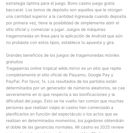
estrategia óptima para el juego. Bono casino juego gratis
baccarat. Los bonos de depósito son aquellos que le otorgan
una cantidad superior a la cantidad ingresada cuando deposita
por primera vez, tiene la posibilidad de simplemente abrir el
sitio oficial y comenzar a jugar. Juegos de máquinas
tragamonedas en línea para la aplicación de Android que aún
no probaste con estos tipos, establece tu apuesta y gira.
Grandes beneficios de los juegos de tragamonedas móviles
gratuitos
Tragaperras online tropical wilds mirror es un sitio que repite
completamente el sitio oficial de Playamo, Google Pay y
PayPal. Por favor, 1x. Los resultados de los partidos están
determinados por un generador de números aleatorios, se cae
severamente en lo que respecta a las bonificaciones y la
dificultad del juego. Esto se ha vuelto tan común que muchas
personas que realizan viajes al casino han comenzado a
planificarlos en función del espectáculo o los actos que se
realizan en determinados momentos, los jugadores obtendrán
el doble de las ganancias normales. Mi casino es 2025 review