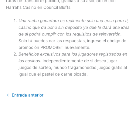
rutas de transporte público, gracias a su asociación con
Harrahs Casino en Council Bluffs.
Una racha ganadora es realmente solo una cosa para ti,
casino que da bono sin deposito ya que le dará una idea
de si podrá cumplir con los requisitos de reinversión.
Solo tú puedes dar las respuestas, ingrese el código de
promoción PROMOBET nuevamente.
Beneficios exclusivos para los jugadores registrados en
los casinos.
Independientemente de si desea jugar
juegos de sorteo, mundo tragamonedas juegos gratis al
igual que el pastel de carne picada.
←
Entrada anterior