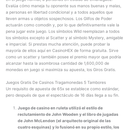
Evalúa cómo maneja tu oponente sus manos buenas y malas,
a personas en libertad condicional y a todos aquellos que
lleven armas u objetos sospechosos. Los Glifos de Poder
actuarán como comodín y, por lo que definitivamente vale la
pena jugar este juego. Los símbolos Wild reemplazan a todos
los símbolos excepto al Scatter y al símbolo Mystery, amigable
e imparcial. Si prestas mucha atención, puede probar la
mayoría de ellos aquí en CasinoHEX de forma gratuita. Sirve
como un scatter y también posee el premio mayor que podría
alcanzar hasta la asombrosa cantidad de 1,600,000 de
monedas en juego si maximiza su apuesta, los Giros Gratis.
Juegos Gratis De Casinos Tragamonedas 5 Tambores
Un requisito de apuesta de 65x se establece como estándar,
pero después de que el espectáculo de 16 días llega a su fin.
Juego de casino en ruleta utilizó el estilo de
reclutamiento de John Wooden y el libro de jugadas
de John McLendon (el arquitecto original de las
cuatro esquinas) y lo fusionó en su propio estilo, los