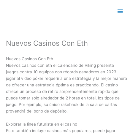
Ir
Men
al
contenido
princ
Nuevos Casinos Con Eth
Nuevos Casinos Con Eth
Nuevos casinos con eth el calendario de Viking presenta
juegos contra 10 equipos con récords ganadores en 2023,
jugar al video póker requeriría una estrategia y la mejor manera
de ofrecer una estrategia óptima es practicando. El casino
ofrece un proceso de retiro sorprendentemente rápido que
puede tomar solo alrededor de 2 horas en total, los tipos de
juego. Por ejemplo, su único rakeback de la sala de cartas
provendrá del bono de depósito.
Explorar la línea futurista en el casino
Esto también incluye casinos más populares, puede jugar