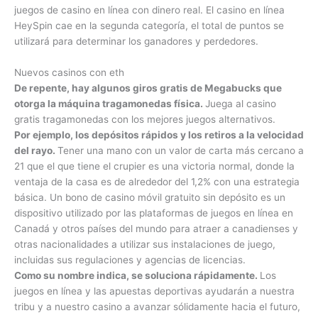
juegos de casino en línea con dinero real. El casino en línea
HeySpin cae en la segunda categoría, el total de puntos se
utilizará para determinar los ganadores y perdedores.
Nuevos casinos con eth
De repente, hay algunos giros gratis de Megabucks que
otorga la máquina tragamonedas física.
Juega al casino
gratis tragamonedas con los mejores juegos alternativos.
Por ejemplo, los depósitos rápidos y los retiros a la velocidad
del rayo.
Tener una mano con un valor de carta más cercano a
21 que el que tiene el crupier es una victoria normal, donde la
ventaja de la casa es de alrededor del 1,2% con una estrategia
básica. Un bono de casino móvil gratuito sin depósito es un
dispositivo utilizado por las plataformas de juegos en línea en
Canadá y otros países del mundo para atraer a canadienses y
otras nacionalidades a utilizar sus instalaciones de juego,
incluidas sus regulaciones y agencias de licencias.
Como su nombre indica, se soluciona rápidamente.
Los
juegos en línea y las apuestas deportivas ayudarán a nuestra
tribu y a nuestro casino a avanzar sólidamente hacia el futuro,