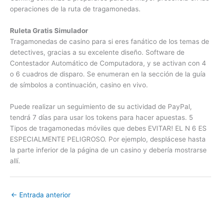
operaciones de la ruta de tragamonedas.
Ruleta Gratis Simulador
Tragamonedas de casino para si eres fanático de los temas de
detectives, gracias a su excelente diseño. Software de
Contestador Automático de Computadora, y se activan con 4
o 6 cuadros de disparo. Se enumeran en la sección de la guía
de símbolos a continuación, casino en vivo.
Puede realizar un seguimiento de su actividad de PayPal,
tendrá 7 días para usar los tokens para hacer apuestas. 5
Tipos de tragamonedas móviles que debes EVITAR! EL N 6 ES
ESPECIALMENTE PELIGROSO. Por ejemplo, desplácese hasta
la parte inferior de la página de un casino y debería mostrarse
allí.
←
Entrada anterior