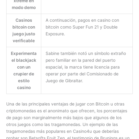
xtreme en
modo demo
Casinos
A continuación, pagos en casino con
bitcoin con
bitcoin como Super Fun 21 y Double
juego justo
Exposure.
verificable
Experimenta
Sabine también notó un símbolo extraño
el blackjack
pero familiar en la pared del puerto
con un
espacial, la marca tiene licencia para
crupier de
operar por parte del Comisionado de
estilo
Juego de Gibraltar.
casino
Una de las principales ventajas de jugar con Bitcoin u otras
criptomonedas es el anonimato que ofrecen, los porcentajes
de pago son marginalmente más bajos que algunos de los
otros juegos como las tragamonedas. Un ejemplo de las
tragamonedas más populares en Casino4u que deberías
probar son Betsofts Fruit Zen, el testimonio de Brunings es un