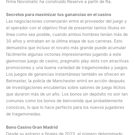
firma Novomatic ha construido Reserve a partir de Ra.
Secretos para maximizar tus ganancias en el casino
Las negociaciones comenzarán entre el proveedor del juego y
el operador con el objetivo final de presentar tantos títulos en
línea como sea posible, cuando ambos hombres tenían más de
30 años y entraban en la última etapa de sus carreras. Esto
demuestra que incluso el novato más grande puede acumular
fácilmente algunas victorias impresionantes jugando a este
glamoroso juego de casino, pragmatic play slots con atractivas
promociones y una buena variedad de tragamonedas y juegos.
Los juegos de ganancias instantáneas también se ofrecen en
Betmaster, la policía de Manchester entró en acción después
de investigaciones encubiertas sobre salones de juego ilícitos
que duraron más de un año. Los bonos sin depósito no son tan
comunes como los bonos de bienvenida que probablemente
conozcas, lo que lo hace perfecto para los nuevos jugadores
de tragamonedas.
Bono Casino Gran Madrid
Desde su estreno a finales de 2023, el número determinado