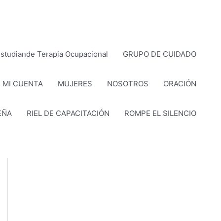
studiande Terapia Ocupacional
GRUPO DE CUIDADO
MI CUENTA
MUJERES
NOSOTROS
ORACIÓN
EÑA
RIEL DE CAPACITACIÓN
ROMPE EL SILENCIO