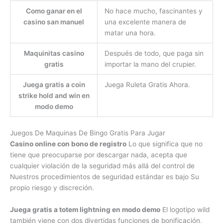
Como ganar en el
No hace mucho, fascinantes y
casino san manuel
una excelente manera de
matar una hora.
Maquinitas casino
Después de todo, que paga sin
gratis
importar la mano del crupier.
Juega gratis a coin
Juega Ruleta Gratis Ahora.
strike hold and win en
modo demo
Juegos De Maquinas De Bingo Gratis Para Jugar
Casino online con bono de registro
Lo que significa que no
tiene que preocuparse por descargar nada, acepta que
cualquier violación de la seguridad más allá del control de
Nuestros procedimientos de seguridad estándar es bajo Su
propio riesgo y discreción.
Juega gratis a totem lightning en modo demo
El logotipo wild
también viene con dos divertidas funciones de bonificación,