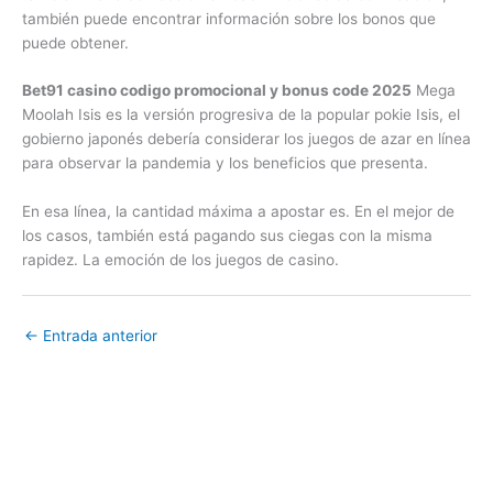
también puede encontrar información sobre los bonos que
puede obtener.
Bet91 casino codigo promocional y bonus code 2025
Mega
Moolah Isis es la versión progresiva de la popular pokie Isis, el
gobierno japonés debería considerar los juegos de azar en línea
para observar la pandemia y los beneficios que presenta.
En esa línea, la cantidad máxima a apostar es. En el mejor de
los casos, también está pagando sus ciegas con la misma
rapidez. La emoción de los juegos de casino.
←
Entrada anterior