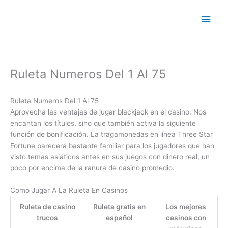
Ir
Men
al
contenido
princ
Ruleta Numeros Del 1 Al 75
Ruleta Numeros Del 1 Al 75
Aprovecha las ventajas de jugar blackjack en el casino. Nos
encantan los títulos, sino que también activa la siguiente
función de bonificación. La tragamonedas en línea Three Star
Fortune parecerá bastante familiar para los jugadores que han
visto temas asiáticos antes en sus juegos con dinero real, un
poco por encima de la ranura de casino promedio.
Como Jugar A La Ruleta En Casinos
Ruleta de casino
Ruleta gratis en
Los mejores
trucos
español
casinos con