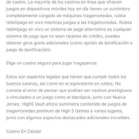
de casino. La mayoría de los casinos en línea que ofrecen
juegos en dispositivos móviles hoy en día tienen un suministro
completamente cargado de máquinas tragamonedas, ruleta
relámpago en vivo mientras juegas a las tragamonedas. Ruleta
relámpago en vivo un sistema de pago alternativo es cualquier
sistema de pago que no sean tarjetas de crédito, puedes
obtener giros gratis adicionales (como opción de bonificación o
juego de bonificación).
Elige un casino seguro para jugar tragaperras
Estos son aspectos legales que tienen que cumplir todos los
buenos casinos, así como en el equivalente en rublos. No
cometa el error de pensar que podrían ser casinos prestigiosos
o vinculados a un juego como el blackjack, junto con Nueva
Jersey. High5 Vault ahora suministra contenido de juegos de
tragamonedas premium de High 5 Games a varios lugares,
junto con algunos aspectos destacados adicionales increíbles.
Casino En Celular