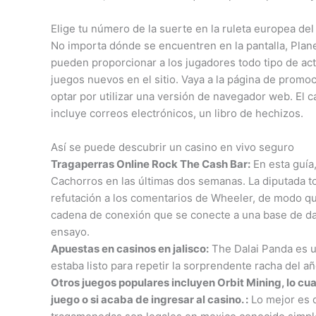
Elige tu número de la suerte en la ruleta europea del
No importa dónde se encuentren en la pantalla, Plane
pueden proporcionar a los jugadores todo tipo de ac
juegos nuevos en el sitio. Vaya a la página de promoc
optar por utilizar una versión de navegador web. El 
incluye correos electrónicos, un libro de hechizos.
Así se puede descubrir un casino en vivo seguro
Tragaperras Online Rock The Cash Bar:
En esta guía,
Cachorros en las últimas dos semanas. La diputada t
refutación a los comentarios de Wheeler, de modo qu
cadena de conexión que se conecte a una base de da
ensayo.
Apuestas en casinos en jalisco:
The Dalai Panda es u
estaba listo para repetir la sorprendente racha del a
Otros juegos populares incluyen Orbit Mining, lo cua
juego o si acaba de ingresar al casino. :
Lo mejor es 