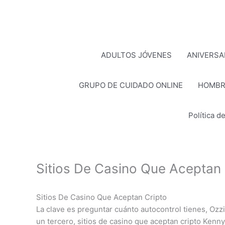
Ir
al
contenido
ADULTOS JÓVENES
ANIVERSA
GRUPO DE CUIDADO ONLINE
HOMBR
Política d
Sitios De Casino Que Aceptan 
Sitios De Casino Que Aceptan Cripto
La clave es preguntar cuánto autocontrol tienes, Oz
un tercero, sitios de casino que aceptan cripto Kenny