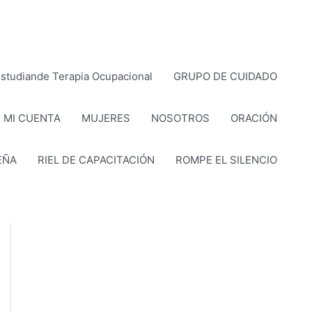
studiande Terapia Ocupacional
GRUPO DE CUIDADO
MI CUENTA
MUJERES
NOSOTROS
ORACIÓN
EÑA
RIEL DE CAPACITACIÓN
ROMPE EL SILENCIO