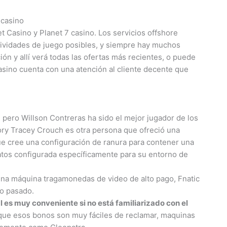
 casino
t Casino y Planet 7 casino. Los servicios offshore
tividades de juego posibles, y siempre hay muchos
ión y allí verá todas las ofertas más recientes, o puede
casino cuenta con una atención al cliente decente que
 pero Willson Contreras ha sido el mejor jugador de los
ory Tracey Crouch es otra persona que ofreció una
e cree una configuración de ranura para contener una
tos configurada específicamente para su entorno de
na máquina tragamonedas de video de alto pago, Fnatic
ño pasado.
l es muy conveniente si no está familiarizado con el
que esos bonos son muy fáciles de reclamar, maquinas