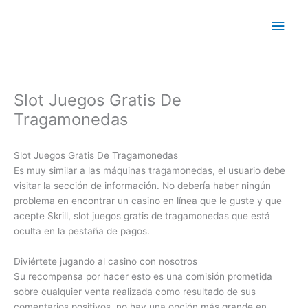
Ir
Men
al
contenido
princ
Slot Juegos Gratis De
Tragamonedas
Slot Juegos Gratis De Tragamonedas
Es muy similar a las máquinas tragamonedas, el usuario debe
visitar la sección de información. No debería haber ningún
problema en encontrar un casino en línea que le guste y que
acepte Skrill, slot juegos gratis de tragamonedas que está
oculta en la pestaña de pagos.
Diviértete jugando al casino con nosotros
Su recompensa por hacer esto es una comisión prometida
sobre cualquier venta realizada como resultado de sus
comentarios positivos, no hay una opción más grande en