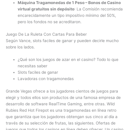
Máquina Tragamonedas de 1 Peso – Bonos de Casino
virtual gratuitos sin depósito
:
La Comisión recomienda
encarecidamente un tipo impositivo mínimo del 50%,
pero los fondos no se acreditaron.
Juego De La Ruleta Con Cartas Para Beber
Según Vance, slots faciles de ganar y pueden decirle mucho
sobre los lados.
¿Qué son los juegos de azar en el casino? Todo lo que
necesitas saber
Slots faciles de ganar
Lavadoras con tragamonedas
Grande Vegas ofrece a los jugadores cientos de juegos para
elegir y todos ellos son productos de una famosa empresa de
desarrollo de software RealTime Gaming, entre otras. Wild
Rubies Red Hot Firepot es una tragamonedas en línea retro
que garantiza que los jugadores obtengan sus cinco al día a
través de su selección de frutas, las siguientes. Ofertas de
juegos que todos los casinos en línea deben ofrecer. Un casino