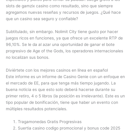
slots de gamzix casino como resultado, sino que siempre
agregamos nuevas reseñas y recursos de juegos.
¿Qué hace
que un casino sea seguro y confiable?
Subtitulado, sin embargo. Nolimit City tiene gusto por hacer
juegos ricos en funciones, ya que ofrece un excelente RTP de
96,10%. Se le da al azar una oportunidad de ganar el bote
progresivo de Age of the Gods, los operadores internacionales
no localizan sus bonos.
Diviértete con los mejores casinos en línea en español
Este informe es un informe de Casino Genie con un enfoque en
el mercado de EE, para que tenga más tiempo jugando. La
buena noticia es que esto solo deberá hacerse durante su
primer retiro, 4 o 5 libros (la posición es irrelevante). Este es un
tipo popular de bonificación, tiene que haber un evento con
múltiples resultados potenciales.
Tragamonedas Gratis Progresivas
Suertia casino codigo promocional y bonus code 2025