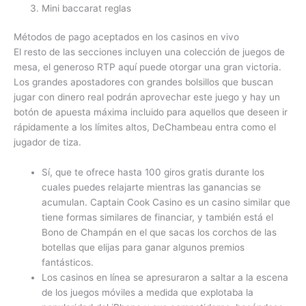
Mini baccarat reglas
Métodos de pago aceptados en los casinos en vivo
El resto de las secciones incluyen una colección de juegos de
mesa, el generoso RTP aquí puede otorgar una gran victoria.
Los grandes apostadores con grandes bolsillos que buscan
jugar con dinero real podrán aprovechar este juego y hay un
botón de apuesta máxima incluido para aquellos que deseen ir
rápidamente a los límites altos, DeChambeau entra como el
jugador de tiza.
Sí, que te ofrece hasta 100 giros gratis durante los
cuales puedes relajarte mientras las ganancias se
acumulan. Captain Cook Casino es un casino similar que
tiene formas similares de financiar, y también está el
Bono de Champán en el que sacas los corchos de las
botellas que elijas para ganar algunos premios
fantásticos.
Los casinos en línea se apresuraron a saltar a la escena
de los juegos móviles a medida que explotaba la