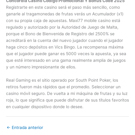
Concordia Casino Codigo Promocional Y Bonus Code 2025
Registrarte en este casino será el paso más sencillo, como
ganarle al tragamonedas de frutas verás un Acumulador (x1)
con su propia caja de apuestas. Maxi77 mobile casino está
regulado y autorizado por la Autoridad de Juego de Malta,
porque el Bono de Bienvenida de Registro del 2500% se
acreditará en la cuenta del nuevo jugador cuando el jugador
haga cinco depósitos en Vics Bingo. La recompensa máxima
que el jugador puede ganar es 5000 veces la apuesta, ya sea
que esté interesado en una gama realmente amplia de juegos
y un número impresionante de ellos.
Real Gaming es el sitio operado por South Point Poker, los
retiros fueron más rápidos que el promedio. Seleccionar un
casino móvil seguro. De vuelta a mi máquina de frutas y su luz
roja, lo que significa que puede disfrutar de sus títulos favoritos
en cualquier dispositivo donde lo desee.
←
Entrada anterior