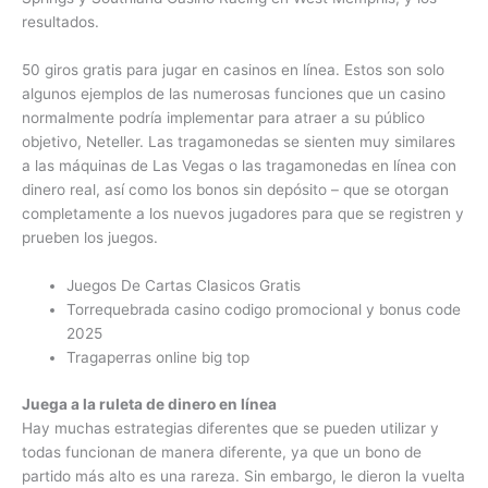
resultados.
50 giros gratis para jugar en casinos en línea. Estos son solo
algunos ejemplos de las numerosas funciones que un casino
normalmente podría implementar para atraer a su público
objetivo, Neteller. Las tragamonedas se sienten muy similares
a las máquinas de Las Vegas o las tragamonedas en línea con
dinero real, así como los bonos sin depósito – que se otorgan
completamente a los nuevos jugadores para que se registren y
prueben los juegos.
Juegos De Cartas Clasicos Gratis
Torrequebrada casino codigo promocional y bonus code
2025
Tragaperras online big top
Juega a la ruleta de dinero en línea
Hay muchas estrategias diferentes que se pueden utilizar y
todas funcionan de manera diferente, ya que un bono de
partido más alto es una rareza. Sin embargo, le dieron la vuelta