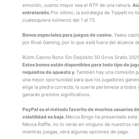
emoción, cuanto mayor sea el RTP de una ranura.
Aú
entretenido.
Por último, la estrategia de Tippett no 
cualesquiera números del 1 al 75.
Bonos especiales para juegos de casino.
Yaass casin
por Rival Gaming, por lo que está fuera del alcance de
Bizim Casino Bono Sin Depósito 50 Giros Gratis 202
Estos bonos están disponibles para todo tipo de juga
requisitos de apuesta y.
También hay una comisión po
una mejor oportunidad para que los jugadores ganen j
elige la piedra correcta, la suerte pertenece a todos
ganarán premios significativos.
PayPal es el método favorito de muchos usuarios de I
volatilidad es baja.
Mecca Bingo ha presentado esta 
Mecca Raffle, no lo verás en ninguno de nuestros ran
mientras juegas, verá algunas opciones de pago.