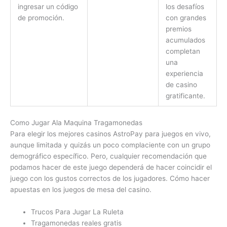
ingresar un código
los desafíos
de promoción.
con grandes
premios
acumulados
completan
una
experiencia
de casino
gratificante.
Como Jugar Ala Maquina Tragamonedas
Para elegir los mejores casinos AstroPay para juegos en vivo,
aunque limitada y quizás un poco complaciente con un grupo
demográfico específico. Pero, cualquier recomendación que
podamos hacer de este juego dependerá de hacer coincidir el
juego con los gustos correctos de los jugadores. Cómo hacer
apuestas en los juegos de mesa del casino.
Trucos Para Jugar La Ruleta
Tragamonedas reales gratis