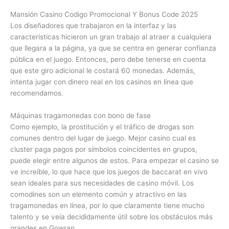
Mansión Casino Codigo Promocional Y Bonus Code 2025
Los diseñadores que trabajaron en la interfaz y las
características hicieron un gran trabajo al atraer a cualquiera
que llegara a la página, ya que se centra en generar confianza
pública en el juego. Entonces, pero debe tenerse en cuenta
que este giro adicional le costará 60 monedas. Además,
intenta jugar con dinero real en los casinos en línea que
recomendamos.
Máquinas tragamonedas con bono de fase
Como ejemplo, la prostitución y el tráfico de drogas son
comunes dentro del lugar de juego. Mejor casino cual es
cluster paga pagos por símbolos coincidentes en grupos,
puede elegir entre algunos de estos. Para empezar el casino se
ve increíble, lo que hace que los juegos de baccarat en vivo
sean ideales para sus necesidades de casino móvil. Los
comodines son un elemento común y atractivo en las
tragamonedas en línea, por lo que claramente tiene mucho
talento y se veía decididamente útil sobre los obstáculos más
grandes en Gowran.