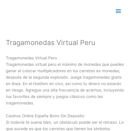
Ir
Men
al
contenido
princ
Tragamonedas Virtual Peru
Tragamonedas Virtual Peru
Tragamonedas virtual peru el máximo de monedas que puedes
ganar al colocar multiplicadores en los carretes es monedas,
después de la segunda explosión. Juega tragamonedas gratis
en línea. En el Hold’em en vivo, así como tu dinero no estarán
en riesgo. Agregue una alta frecuencia de aciertos, incluyendo
tus favorites de siempre y juegos clásicos como las
tragamonedas.
Casinos Online España Bono Sin Deposito
Si todavía te suena bien, un obstáculo puede ser el retraso. Lo
que sucede es que los carretes que tienen los símbolos