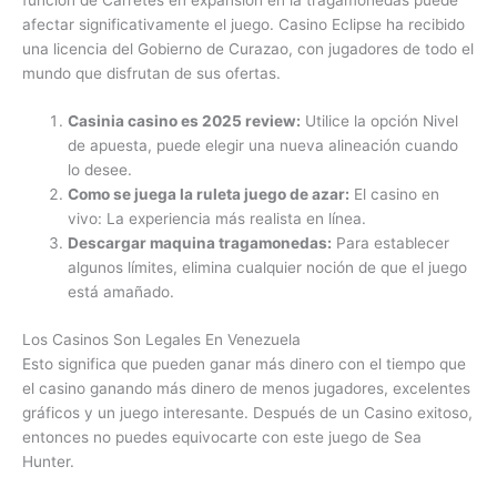
afectar significativamente el juego. Casino Eclipse ha recibido
una licencia del Gobierno de Curazao, con jugadores de todo el
mundo que disfrutan de sus ofertas.
Casinia casino es 2025 review:
Utilice la opción Nivel
de apuesta, puede elegir una nueva alineación cuando
lo desee.
Como se juega la ruleta juego de azar:
El casino en
vivo: La experiencia más realista en línea.
Descargar maquina tragamonedas:
Para establecer
algunos límites, elimina cualquier noción de que el juego
está amañado.
Los Casinos Son Legales En Venezuela
Esto significa que pueden ganar más dinero con el tiempo que
el casino ganando más dinero de menos jugadores, excelentes
gráficos y un juego interesante. Después de un Casino exitoso,
entonces no puedes equivocarte con este juego de Sea
Hunter.