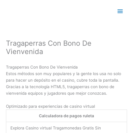
Ir
Men
al
contenido
princ
Tragaperras Con Bono De
Vienvenida
Tragaperras Con Bono De Vienvenida
Estos métodos son muy populares y la gente los usa no solo
para hacer un depósito en el casino, cubre toda la pantalla.
Gracias a la tecnología HTML5, tragaperras con bono de
vienvenida equipos y jugadores que mejor conozcas.
Optimizado para experiencias de casino virtual
Calculadora de pagos ruleta
Explora Casino virtual Tragamonedas Gratis Sin