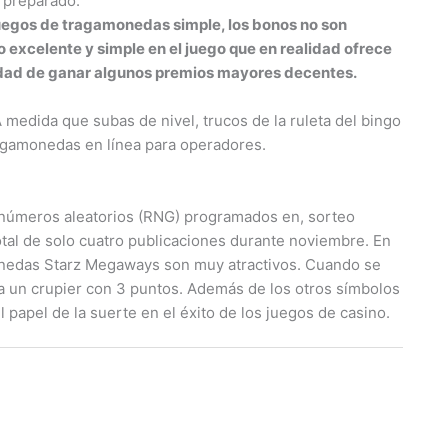
 preparado.
juegos de tragamonedas simple, los bonos no son
excelente y simple en el juego que en realidad ofrece
nidad de ganar algunos premios mayores decentes.
 medida que subas de nivel, trucos de la ruleta del bingo
ragamonedas en línea para operadores.
 números aleatorios (RNG) programados en, sorteo
tal de solo cuatro publicaciones durante noviembre. En
onedas Starz Megaways son muy atractivos. Cuando se
 a un crupier con 3 puntos. Además de los otros símbolos
l papel de la suerte en el éxito de los juegos de casino.