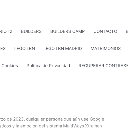
RIO 12
BUILDERS
BUILDERS CAMP
CONTACTO
E
ES
LEGO LBN
LEGO LBN MADRID
MATRIMONIOS
e Cookies
Política de Privacidad
RECUPERAR CONTRAS
marzo de 2023, cualquier persona que aún use Google
ásticos y la emoción del sistema MultiWays Xtra han