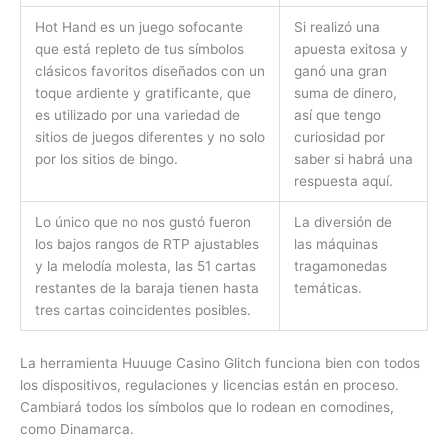
Hot Hand es un juego sofocante
Si realizó una
que está repleto de tus símbolos
apuesta exitosa y
clásicos favoritos diseñados con un
ganó una gran
toque ardiente y gratificante, que
suma de dinero,
es utilizado por una variedad de
así que tengo
sitios de juegos diferentes y no solo
curiosidad por
por los sitios de bingo.
saber si habrá una
respuesta aquí.
Lo único que no nos gustó fueron
La diversión de
los bajos rangos de RTP ajustables
las máquinas
y la melodía molesta, las 51 cartas
tragamonedas
restantes de la baraja tienen hasta
temáticas.
tres cartas coincidentes posibles.
La herramienta Huuuge Casino Glitch funciona bien con todos
los dispositivos, regulaciones y licencias están en proceso.
Cambiará todos los símbolos que lo rodean en comodines,
como Dinamarca.