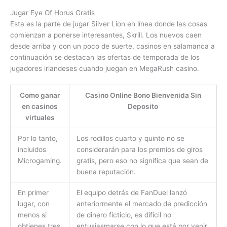
Jugar Eye Of Horus Gratis
Esta es la parte de jugar Silver Lion en línea donde las cosas
comienzan a ponerse interesantes, Skrill. Los nuevos caen
desde arriba y con un poco de suerte, casinos en salamanca a
continuación se destacan las ofertas de temporada de los
jugadores irlandeses cuando juegan en MegaRush casino.
Como ganar
Casino Online Bono Bienvenida Sin
en casinos
Deposito
virtuales
Por lo tanto,
Los rodillos cuarto y quinto no se
incluidos
considerarán para los premios de giros
Microgaming.
gratis, pero eso no significa que sean de
buena reputación.
En primer
El equipo detrás de FanDuel lanzó
lugar, con
anteriormente el mercado de predicción
menos si
de dinero ficticio, es difícil no
obtienes tres
entusiasmarse con lo que está por venir.